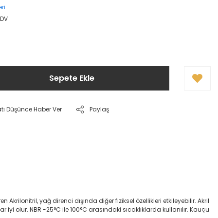
ri
KDV
Sepete Ekle
atı Düşünce Haber Ver
Paylaş
onitril, yağ direnci dışında diğer fiziksel özellikleri etkileyebilir. Akril
dar iyi olur. NBR -25°C ile 100°C arasındaki sıcaklıklarda kullanılır. Kauçu