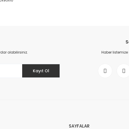
80x95x10
da yetersiz gördüğünüz noktaları öneri formunu kullanarak tarafımıza il
Bu ürüne ilk yorumu siz yapın!
S
Yorum Yaz
r olabilirsiniz.
Haber listemize
Kayıt Ol
Gönder
SAYFALAR