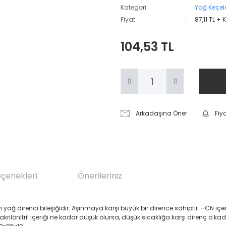
Kategori
Yağ Keçele
Fiyat
87,11 TL + 
104,53 TL
Arkadaşına Öner
Fiy
eçenekleri
Önerileriniz
renci bileşiğidir. Aşınmaya karşı büyük bir dirence sahiptir. –CN içeren Akril
 akrilonitril içeriği ne kadar düşük olursa, düşük sıcaklığa karşı direnç o ka