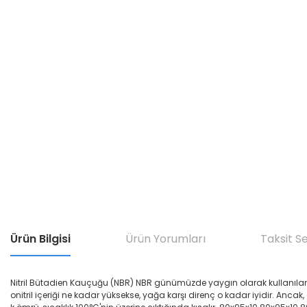
Ürün Bilgisi
Ürün Yorumları
Taksit S
Nitril Bütadien Kauçuğu (NBR) NBR günümüzde yaygın olarak kullanılan yağ di
onitril içeriği ne kadar yüksekse, yağa karşı direnç o kadar iyidir. Ancak,