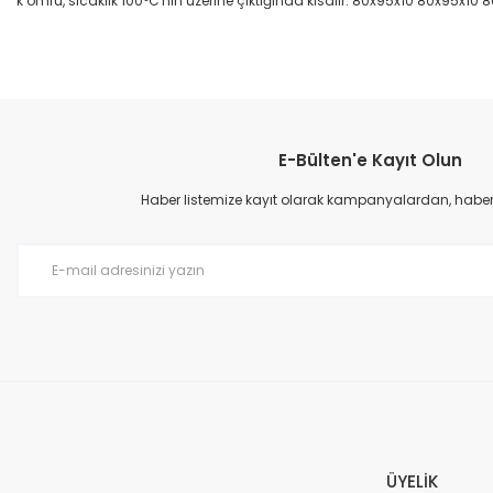
k ömrü, sıcaklık 100°C'nin üzerine çıktığında kısalır. 80x95x10 80x95x10 
Bu ürünün fiyat bilgisi, resim, ürün açıklamalarında ve diğer konular
Görüş ve önerileriniz için teşekkür ederiz.
E-Bülten'e Kayıt Olun
Ürün resmi kalitesiz, bozuk veya görüntülenemiyor.
Ürün açıklamasında eksik bilgiler bulunuyor.
Haber listemize kayıt olarak kampanyalardan, haberda
Ürün bilgilerinde hatalar bulunuyor.
Ürün fiyatı diğer sitelerden daha pahalı.
Bu ürüne benzer farklı alternatifler olmalı.
ÜYELİK