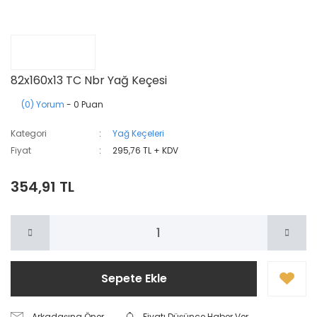
82x160x13 TC Nbr Yağ Keçesi
(0) Yorum
- 0 Puan
Kategori
Yağ Keçeleri
Fiyat
295,76 TL + KDV
354,91 TL
Sepete Ekle
Arkadaşına Öner
Fiyatı Düşünce Haber Ver