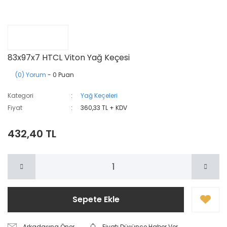
83x97x7 HTCL Viton Yağ Keçesi
(0) Yorum
- 0 Puan
Kategori
Yağ Keçeleri
Fiyat
360,33 TL + KDV
432,40 TL
Sepete Ekle
Arkadaşına Öner
Fiyatı Düşünce Haber Ver