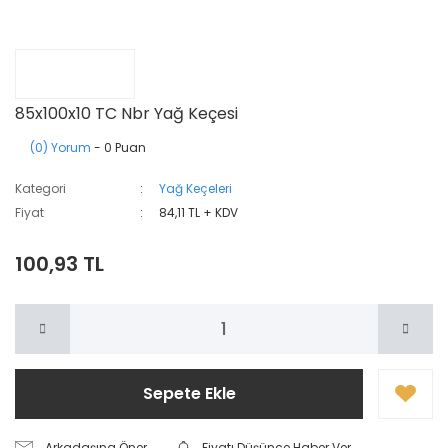
85x100x10 TC Nbr Yağ Keçesi
(0) Yorum
- 0 Puan
Kategori
Yağ Keçeleri
Fiyat
84,11 TL + KDV
100,93 TL
Sepete Ekle
Arkadaşına Öner
Fiyatı Düşünce Haber Ver