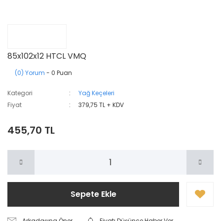
85x102x12 HTCL VMQ
(0) Yorum
- 0 Puan
Kategori
Yağ Keçeleri
Fiyat
379,75 TL + KDV
455,70 TL
Sepete Ekle
Arkadaşına Öner
Fiyatı Düşünce Haber Ver