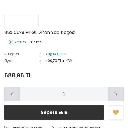
85x105x9 HTGL Viton Yağ Keçesi
(0) Yorum
- 0 Puan
Kategori
Yağ Keçeleri
Fiyat
490,79 TL + KDV
588,95 TL
Sepete Ekle
Arkadaşına Öner
Fiyatı Düşünce Haber Ver