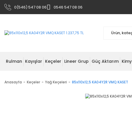
0(546) 547 08 06
0546 547 08 06
Rulman
Kayışlar
Keçeler
Lineer Grup
Güç Aktarım
Kimy
Anasayfa
Keçeler
Yağ Keçeleri
85x110x12,5 KA04Y2R VMQ KASET