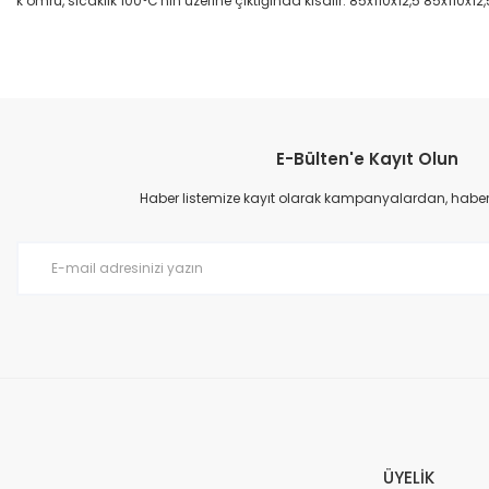
k ömrü, sıcaklık 100°C'nin üzerine çıktığında kısalır. 85x110x12,5 85x110x12,
Bu ürünün fiyat bilgisi, resim, ürün açıklamalarında ve diğer konular
Görüş ve önerileriniz için teşekkür ederiz.
E-Bülten'e Kayıt Olun
Ürün resmi kalitesiz, bozuk veya görüntülenemiyor.
Ürün açıklamasında eksik bilgiler bulunuyor.
Haber listemize kayıt olarak kampanyalardan, haberda
Ürün bilgilerinde hatalar bulunuyor.
Ürün fiyatı diğer sitelerden daha pahalı.
Bu ürüne benzer farklı alternatifler olmalı.
ÜYELİK