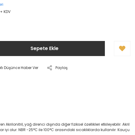
ri
L + KDV
Sepete Ekle
atı Düşünce Haber Ver
Paylaş
onitril, yağ direnci dışında diğer fiziksel özellikleri etkileyebilir. Akril
dar iyi olur. NBR -25°C ile 100°C arasındaki sıcaklıklarda kullanılır. Kauçu