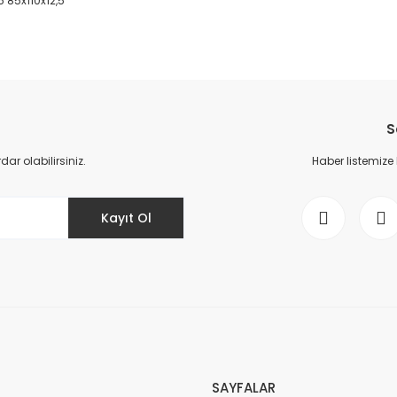
5 85x110x12,5
da yetersiz gördüğünüz noktaları öneri formunu kullanarak tarafımıza il
Bu ürüne ilk yorumu siz yapın!
S
Yorum Yaz
r olabilirsiniz.
Haber listemize
Kayıt Ol
Gönder
SAYFALAR