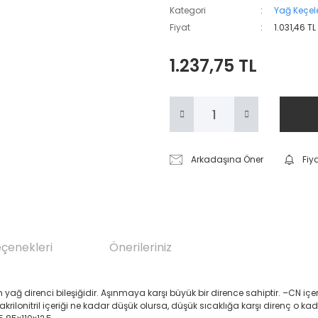
Kategori
Yağ Keçele
Fiyat
1.031,46 T
1.237,75 TL
Arkadaşına Öner
Fiy
eçenekleri
Önerileriniz
renci bileşiğidir. Aşınmaya karşı büyük bir dirence sahiptir. –CN içeren Akril
 akrilonitril içeriği ne kadar düşük olursa, düşük sıcaklığa karşı direnç o ka