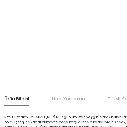
Ürün Bilgisi
Ürün Yorumları
Taksit S
Nitril Bütadien Kauçuğu (NBR) NBR günümüzde yaygın olarak kullanılan yağ di
onitril içeriği ne kadar yüksekse, yağa karşı direnç o kadar iyidir. Ancak,