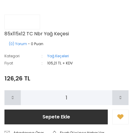
85x115x12 TC Nbr Yağ Keçesi
(0) Yorum
- 0 Puan
Kategori
Yağ Keçeleri
Fiyat
105,21 TL + KDV
126,26 TL
Sepete Ekle
Arkadaşına Öner
Fiyatı Düşünce Haber Ver