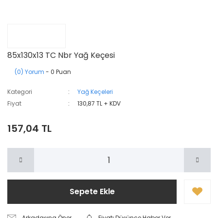
85x130x13 TC Nbr Yağ Keçesi
(0) Yorum
- 0 Puan
Kategori
Yağ Keçeleri
Fiyat
130,87 TL + KDV
157,04 TL
Sepete Ekle
Arkadaşına Öner
Fiyatı Düşünce Haber Ver