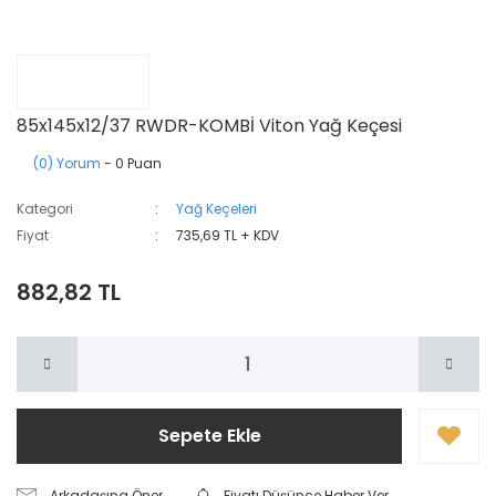
85x145x12/37 RWDR-KOMBİ Viton Yağ Keçesi
(0) Yorum
- 0 Puan
Kategori
Yağ Keçeleri
Fiyat
735,69 TL + KDV
882,82 TL
Sepete Ekle
Arkadaşına Öner
Fiyatı Düşünce Haber Ver