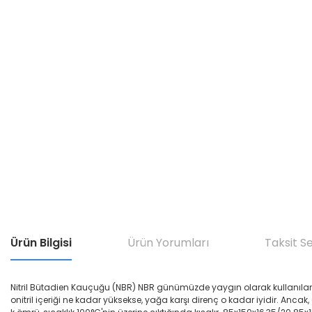
Ürün Bilgisi
Ürün Yorumları
Taksit S
Nitril Bütadien Kauçuğu (NBR) NBR günümüzde yaygın olarak kullanılan yağ di
onitril içeriği ne kadar yüksekse, yağa karşı direnç o kadar iyidir. Ancak,