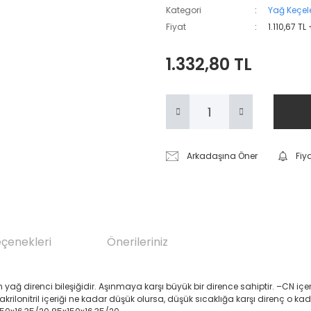
Kategori
Yağ Keçele
Fiyat
1.110,67 TL
1.332,80 TL
Arkadaşına Öner
Fiy
eçenekleri
Önerileriniz
renci bileşiğidir. Aşınmaya karşı büyük bir dirence sahiptir. –CN içeren Akril
 akrilonitril içeriği ne kadar düşük olursa, düşük sıcaklığa karşı direnç o ka