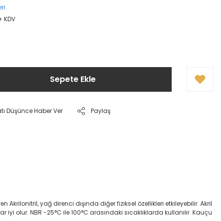
ri
 + KDV
Sepete Ekle
atı Düşünce Haber Ver
Paylaş
onitril, yağ direnci dışında diğer fiziksel özellikleri etkileyebilir. Akril
dar iyi olur. NBR -25°C ile 100°C arasındaki sıcaklıklarda kullanılır. Kauçu