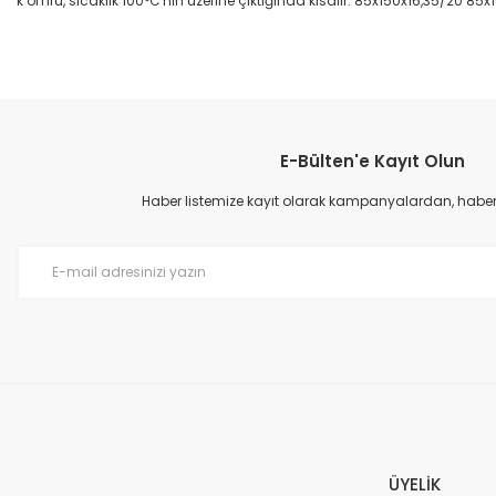
k ömrü, sıcaklık 100°C'nin üzerine çıktığında kısalır. 85x150x16,35/20 85
Bu ürünün fiyat bilgisi, resim, ürün açıklamalarında ve diğer konular
Görüş ve önerileriniz için teşekkür ederiz.
E-Bülten'e Kayıt Olun
Ürün resmi kalitesiz, bozuk veya görüntülenemiyor.
Ürün açıklamasında eksik bilgiler bulunuyor.
Haber listemize kayıt olarak kampanyalardan, haberda
Ürün bilgilerinde hatalar bulunuyor.
Ürün fiyatı diğer sitelerden daha pahalı.
Bu ürüne benzer farklı alternatifler olmalı.
ÜYELİK