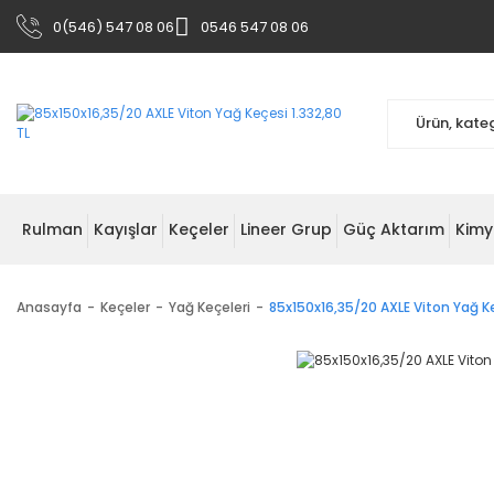
0(546) 547 08 06
0546 547 08 06
Rulman
Kayışlar
Keçeler
Lineer Grup
Güç Aktarım
Kimy
Anasayfa
Keçeler
Yağ Keçeleri
85x150x16,35/20 AXLE Viton Yağ K