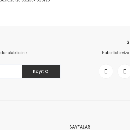
x150x16,35/20 85x150x16,35/20
da yetersiz gördüğünüz noktaları öneri formunu kullanarak tarafımıza il
Bu ürüne ilk yorumu siz yapın!
S
Yorum Yaz
r olabilirsiniz.
Haber listemize
Kayıt Ol
Gönder
SAYFALAR