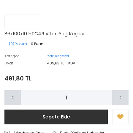
86x100x10 HTC4R Viton Yağ Keçesi
(0) Yorum
- 0 Puan
Kategori
Yağ Keçeleri
Fiyat
409,83 TL + KDV
491,80 TL
Sepete Ekle
Arkadaşına Öner
Fiyatı Düşünce Haber Ver