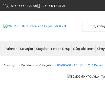
0(546) 547 08 06
0546 547 08 06
Rulman
Kayışlar
Keçeler
Lineer Grup
Güç Aktarım
Kimy
Anasayfa
Keçeler
Yağ Keçeleri
89x105x10 HTCL Viton Yağ Keçesi