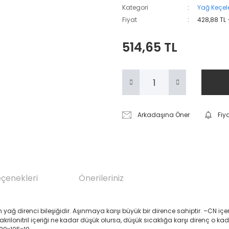
Kategori
Yağ Keçele
Fiyat
428,88 TL
514,65 TL
Arkadaşına Öner
Fiy
eçenekleri
Önerileriniz
renci bileşiğidir. Aşınmaya karşı büyük bir dirence sahiptir. –CN içeren Akril
 akrilonitril içeriği ne kadar düşük olursa, düşük sıcaklığa karşı direnç o ka