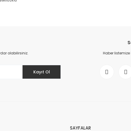
 89x105x10
da yetersiz gördüğünüz noktaları öneri formunu kullanarak tarafımıza il
Bu ürüne ilk yorumu siz yapın!
S
Yorum Yaz
r olabilirsiniz.
Haber listemize
Kayıt Ol
Gönder
SAYFALAR