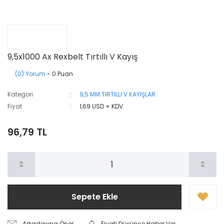
9,5x1000 Ax Rexbelt Tırtıllı V Kayış
(0) Yorum
- 0 Puan
Kategori
9,5 MM TIRTILLI V KAYIŞLAR
Fiyat
1,69 USD + KDV
96,79 TL
Sepete Ekle
Arkadaşına Öner
Fiyatı Düşünce Haber Ver