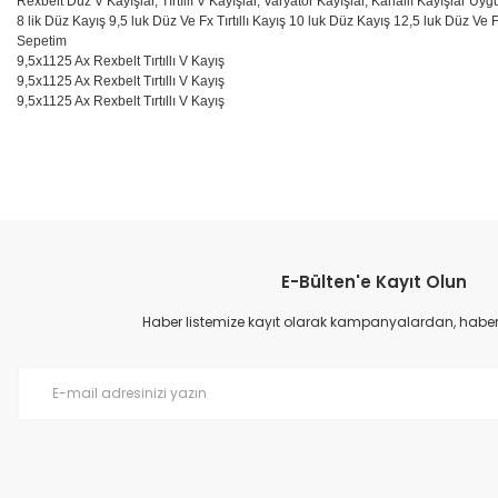
Rexbelt Düz V Kayışlar, Tırtıllı V Kayışlar, Varyatör Kayışlar, Kanallı Kayışlar Uyg
8 lik Düz Kayış 9,5 luk Düz Ve Fx Tırtıllı Kayış 10 luk Düz Kayış 12,5 luk Düz Ve F
Sepetim
9,5x1125 Ax Rexbelt Tırtıllı V Kayış
9,5x1125 Ax Rexbelt Tırtıllı V Kayış
9,5x1125 Ax Rexbelt Tırtıllı V Kayış
Bu ürünün fiyat bilgisi, resim, ürün açıklamalarında ve diğer konular
Görüş ve önerileriniz için teşekkür ederiz.
E-Bülten'e Kayıt Olun
Ürün resmi kalitesiz, bozuk veya görüntülenemiyor.
Ürün açıklamasında eksik bilgiler bulunuyor.
Haber listemize kayıt olarak kampanyalardan, haberda
Ürün bilgilerinde hatalar bulunuyor.
Ürün fiyatı diğer sitelerden daha pahalı.
Bu ürüne benzer farklı alternatifler olmalı.