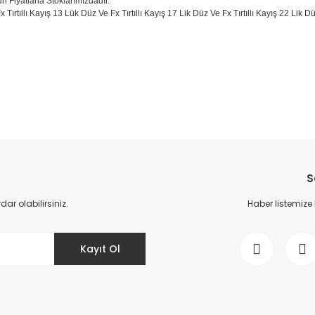
un Fiyatlarla Stoklarımızdadır.
x Tırtıllı Kayış 13 Lük Düz Ve Fx Tırtıllı Kayış 17 Lik Düz Ve Fx Tırtıllı Kayış 22 Li
da yetersiz gördüğünüz noktaları öneri formunu kullanarak tarafımıza il
Bu ürüne ilk yorumu siz yapın!
S
Yorum Yaz
r olabilirsiniz.
Haber listemize
Kayıt Ol