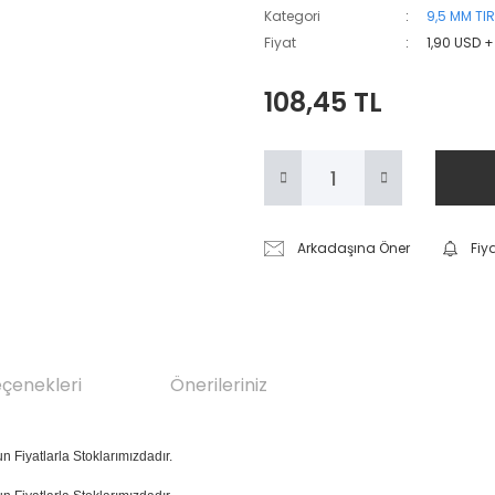
Kategori
9,5 MM TIR
Fiyat
1,90 USD 
108,45 TL
Arkadaşına Öner
Fiy
eçenekleri
Önerileriniz
un Fiyatlarla Stoklarımızdadır.