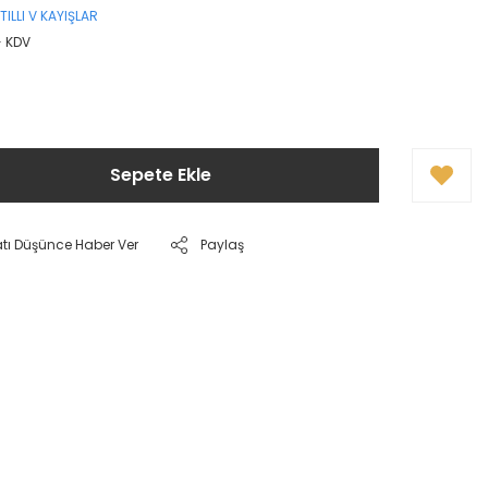
TILLI V KAYIŞLAR
+ KDV
Sepete Ekle
atı Düşünce Haber Ver
Paylaş