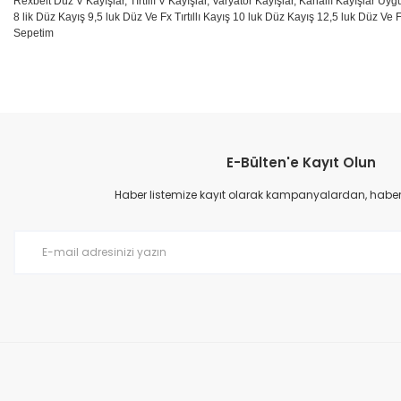
Rexbelt Düz V Kayışlar, Tırtıllı V Kayışlar, Varyatör Kayışlar, Kanallı Kayışlar Uyg
8 lik Düz Kayış 9,5 luk Düz Ve Fx Tırtıllı Kayış 10 luk Düz Kayış 12,5 luk Düz Ve F
Sepetim
Bu ürünün fiyat bilgisi, resim, ürün açıklamalarında ve diğer konular
Görüş ve önerileriniz için teşekkür ederiz.
E-Bülten'e Kayıt Olun
Ürün resmi kalitesiz, bozuk veya görüntülenemiyor.
Ürün açıklamasında eksik bilgiler bulunuyor.
Haber listemize kayıt olarak kampanyalardan, haberda
Ürün bilgilerinde hatalar bulunuyor.
Ürün fiyatı diğer sitelerden daha pahalı.
Bu ürüne benzer farklı alternatifler olmalı.