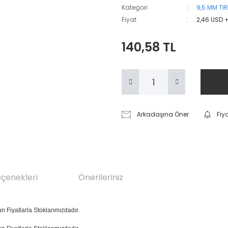
Kategori
9,5 MM TIR
Fiyat
2,46 USD 
140,58 TL
Arkadaşına Öner
Fiy
eçenekleri
Önerileriniz
un Fiyatlarla Stoklarımızdadır.