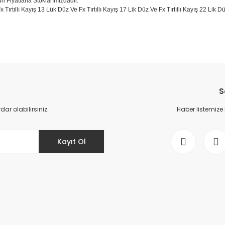
un Fiyatlarla Stoklarımızdadır.
x Tırtıllı Kayış 13 Lük Düz Ve Fx Tırtıllı Kayış 17 Lik Düz Ve Fx Tırtıllı Kayış 22 Li
da yetersiz gördüğünüz noktaları öneri formunu kullanarak tarafımıza il
Bu ürüne ilk yorumu siz yapın!
S
Yorum Yaz
r olabilirsiniz.
Haber listemize
Kayıt Ol
Gönder