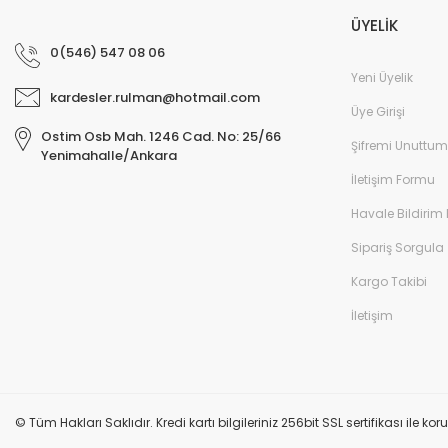
ÜYELİK
0(546) 547 08 06
Yeni Üyelik
kardesler.rulman@hotmail.com
Üye Girişi
Ostim Osb Mah. 1246 Cad. No: 25/66
Şifremi Unuttum
Yenimahalle/Ankara
İletişim Formu
Havale Bildirim
Sipariş Sorgula
Kargo Takibi
İletişim
© Tüm Hakları Saklıdır. Kredi kartı bilgileriniz 256bit SSL sertifikası ile k