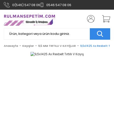
0(546) 547 08 06
0546 547 08 06
Anasayfa
Kayışlar
9,5 MM TIRTILLI V KAYIŞLAR
9,5x1425 Ax Rexbelt Tırtı