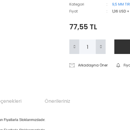
Kategori
9,5 MM TIR
Fiyat
1,36 USD +
77,55 TL
Arkadaşına Öner
Fiy
eçenekleri
Önerileriniz
un Fiyatlarla Stoklarımızdadır.