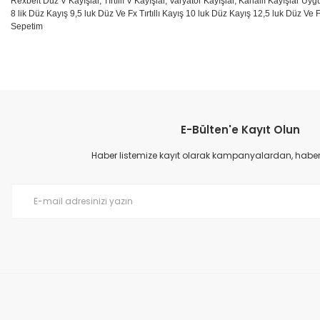
Rexbelt Düz V Kayışlar, Tırtıllı V Kayışlar, Varyatör Kayışlar, Kanallı Kayışlar Uyg
8 lik Düz Kayış 9,5 luk Düz Ve Fx Tırtıllı Kayış 10 luk Düz Kayış 12,5 luk Düz Ve F
Sepetim
Bu ürünün fiyat bilgisi, resim, ürün açıklamalarında ve diğer konular
Görüş ve önerileriniz için teşekkür ederiz.
E-Bülten'e Kayıt Olun
Ürün resmi kalitesiz, bozuk veya görüntülenemiyor.
Ürün açıklamasında eksik bilgiler bulunuyor.
Haber listemize kayıt olarak kampanyalardan, haberda
Ürün bilgilerinde hatalar bulunuyor.
Ürün fiyatı diğer sitelerden daha pahalı.
Bu ürüne benzer farklı alternatifler olmalı.