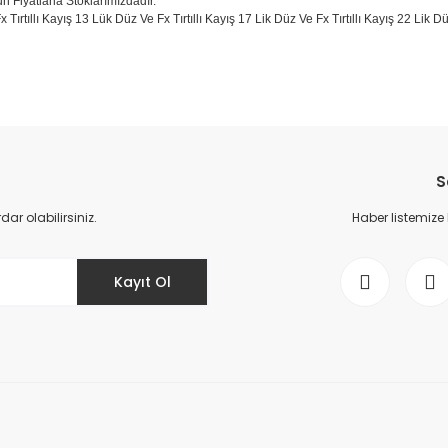
un Fiyatlarla Stoklarımızdadır.
x Tırtıllı Kayış 13 Lük Düz Ve Fx Tırtıllı Kayış 17 Lik Düz Ve Fx Tırtıllı Kayış 22 Li
da yetersiz gördüğünüz noktaları öneri formunu kullanarak tarafımıza il
Bu ürüne ilk yorumu siz yapın!
S
Yorum Yaz
r olabilirsiniz.
Haber listemize
Kayıt Ol
Gönder