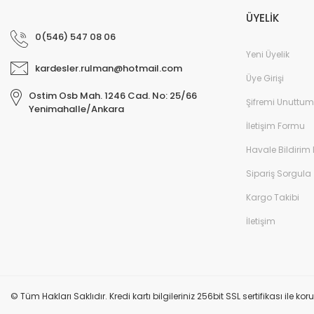
ÜYELİK
0(546) 547 08 06
Yeni Üyelik
kardesler.rulman@hotmail.com
Üye Girişi
Ostim Osb Mah. 1246 Cad. No: 25/66
Şifremi Unuttum
Yenimahalle/Ankara
İletişim Formu
Havale Bildirim
Sipariş Sorgula
Kargo Takibi
İletişim
© Tüm Hakları Saklıdır. Kredi kartı bilgileriniz 256bit SSL sertifikası ile k