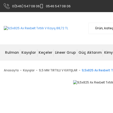
0(546) 547 08 06
0546 547 08 06
Rulman
Kayışlar
Keçeler
Lineer Grup
Güç Aktarım
Kimy
Anasayfa
Kayışlar
9,5 MM TIRTILLI V KAYIŞLAR
9,5x825 Ax Rexbelt Tır