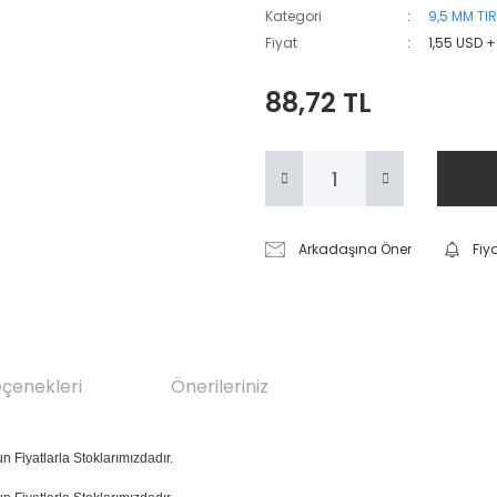
Kategori
9,5 MM TIR
Fiyat
1,55 USD 
88,72 TL
Arkadaşına Öner
Fiy
eçenekleri
Önerileriniz
un Fiyatlarla Stoklarımızdadır.