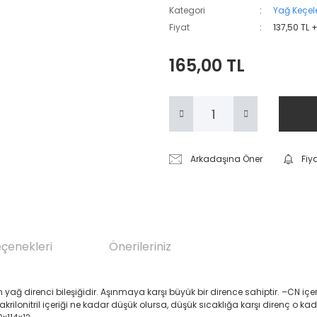
Kategori
Yağ Keçele
Fiyat
137,50 TL 
165,00 TL
Arkadaşına Öner
Fiy
eçenekleri
Önerileriniz
renci bileşiğidir. Aşınmaya karşı büyük bir dirence sahiptir. –CN içeren Akril
 akrilonitril içeriği ne kadar düşük olursa, düşük sıcaklığa karşı direnç o ka