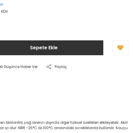
ri
+ KDV
Sepete Ekle
atı Düşünce Haber Ver
Paylaş
onitril, yağ direnci dışında diğer fiziksel özellikleri etkileyebilir. Akril
dar iyi olur. NBR -25°C ile 100°C arasındaki sıcaklıklarda kullanılır. Kauçu