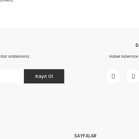
0x114x12
da yetersiz gördüğünüz noktaları öneri formunu kullanarak tarafımıza il
Bu ürüne ilk yorumu siz yapın!
S
Yorum Yaz
r olabilirsiniz.
Haber listemize
Kayıt Ol
Gönder
SAYFALAR