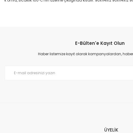
k ömrü, sıcaklık 100°C'nin üzerine çıktığında kısalır. 90x114x12 90x114x12 9
Bu ürünün fiyat bilgisi, resim, ürün açıklamalarında ve diğer konular
Görüş ve önerileriniz için teşekkür ederiz.
E-Bülten'e Kayıt Olun
Ürün resmi kalitesiz, bozuk veya görüntülenemiyor.
Ürün açıklamasında eksik bilgiler bulunuyor.
Haber listemize kayıt olarak kampanyalardan, haberda
Ürün bilgilerinde hatalar bulunuyor.
Ürün fiyatı diğer sitelerden daha pahalı.
Bu ürüne benzer farklı alternatifler olmalı.
ÜYELİK