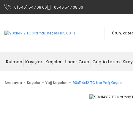
0(546) 547 08 06
0546 547 08 06
Rulman
Kayışlar
Keçeler
Lineer Grup
Güç Aktarım
Kimy
Anasayfa
Keçeler
Yağ Keçeleri
90x114x12 TC Nbr Yağ Keçesi