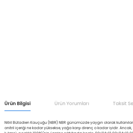
Ürün Bilgisi
Ürün Yorumları
Taksit S
Nitril Bütadien Kauçuğu (NBR) NBR günümüzde yaygın olarak kullanılan yağ di
onitril içeriği ne kadar yüksekse, yağa karşı direnç o kadar iyidir. Ancak,