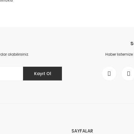
0x115x13
da yetersiz gördüğünüz noktaları öneri formunu kullanarak tarafımıza il
Bu ürüne ilk yorumu siz yapın!
S
Yorum Yaz
r olabilirsiniz.
Haber listemize
Kayıt Ol
Gönder
SAYFALAR