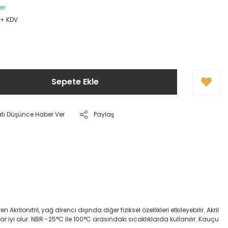
ri
L + KDV
Sepete Ekle
atı Düşünce Haber Ver
Paylaş
onitril, yağ direnci dışında diğer fiziksel özellikleri etkileyebilir. Akril
dar iyi olur. NBR -25°C ile 100°C arasındaki sıcaklıklarda kullanılır. Kauçu