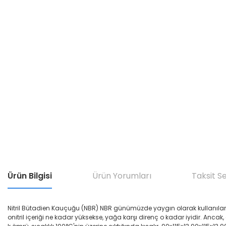
Ürün Bilgisi
Ürün Yorumları
Taksit S
Nitril Bütadien Kauçuğu (NBR) NBR günümüzde yaygın olarak kullanılan yağ di
onitril içeriği ne kadar yüksekse, yağa karşı direnç o kadar iyidir. Ancak,