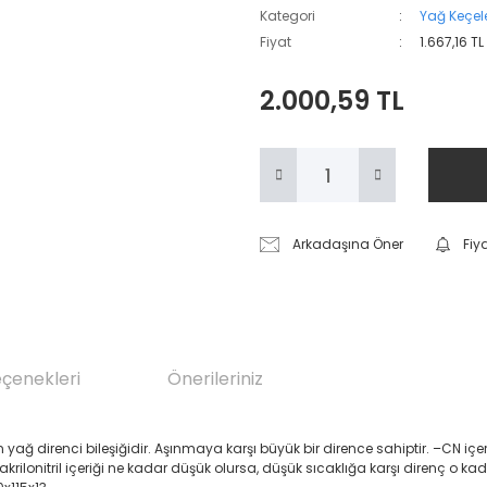
Kategori
Yağ Keçele
Fiyat
1.667,16 T
2.000,59 TL
Arkadaşına Öner
Fiy
eçenekleri
Önerileriniz
renci bileşiğidir. Aşınmaya karşı büyük bir dirence sahiptir. –CN içeren Akril
 akrilonitril içeriği ne kadar düşük olursa, düşük sıcaklığa karşı direnç o ka