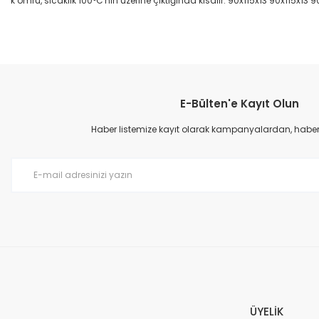
k ömrü, sıcaklık 100°C'nin üzerine çıktığında kısalır. 90x115x13 90x115x13 9
Bu ürünün fiyat bilgisi, resim, ürün açıklamalarında ve diğer konular
Görüş ve önerileriniz için teşekkür ederiz.
E-Bülten'e Kayıt Olun
Ürün resmi kalitesiz, bozuk veya görüntülenemiyor.
Ürün açıklamasında eksik bilgiler bulunuyor.
Haber listemize kayıt olarak kampanyalardan, haberda
Ürün bilgilerinde hatalar bulunuyor.
Ürün fiyatı diğer sitelerden daha pahalı.
Bu ürüne benzer farklı alternatifler olmalı.
ÜYELİK