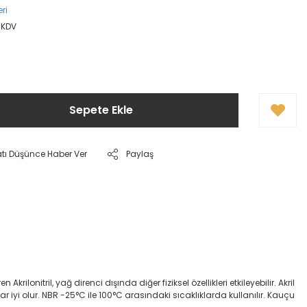
ri
+ KDV
Sepete Ekle
atı Düşünce Haber Ver
Paylaş
onitril, yağ direnci dışında diğer fiziksel özellikleri etkileyebilir. Akril
dar iyi olur. NBR -25°C ile 100°C arasındaki sıcaklıklarda kullanılır. Kauçu