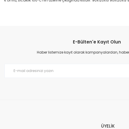
k ömrü, sıcaklık 100°C'nin üzerine çıktığında kısalır. 90x120x13 90x120x13
Bu ürünün fiyat bilgisi, resim, ürün açıklamalarında ve diğer konular
Görüş ve önerileriniz için teşekkür ederiz.
E-Bülten'e Kayıt Olun
Ürün resmi kalitesiz, bozuk veya görüntülenemiyor.
Ürün açıklamasında eksik bilgiler bulunuyor.
Haber listemize kayıt olarak kampanyalardan, haberda
Ürün bilgilerinde hatalar bulunuyor.
Ürün fiyatı diğer sitelerden daha pahalı.
Bu ürüne benzer farklı alternatifler olmalı.
ÜYELİK