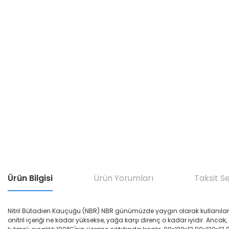
Ürün Bilgisi
Ürün Yorumları
Taksit S
Nitril Bütadien Kauçuğu (NBR) NBR günümüzde yaygın olarak kullanılan yağ di
onitril içeriği ne kadar yüksekse, yağa karşı direnç o kadar iyidir. Ancak,