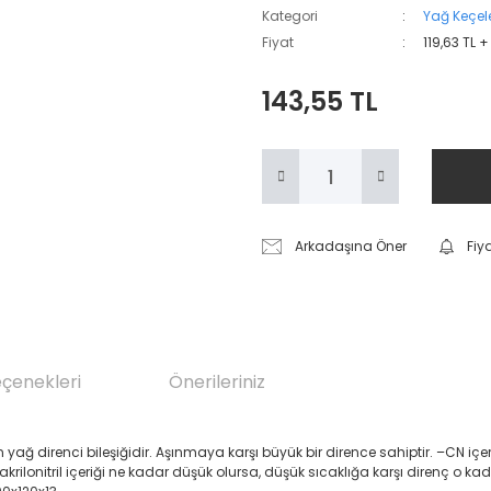
Kategori
Yağ Keçele
Fiyat
119,63 TL 
143,55 TL
Arkadaşına Öner
Fiy
eçenekleri
Önerileriniz
renci bileşiğidir. Aşınmaya karşı büyük bir dirence sahiptir. –CN içeren Akril
 akrilonitril içeriği ne kadar düşük olursa, düşük sıcaklığa karşı direnç o ka