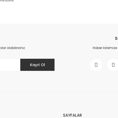
 90x120x13
da yetersiz gördüğünüz noktaları öneri formunu kullanarak tarafımıza il
Bu ürüne ilk yorumu siz yapın!
S
Yorum Yaz
r olabilirsiniz.
Haber listemize
Kayıt Ol
Gönder
SAYFALAR