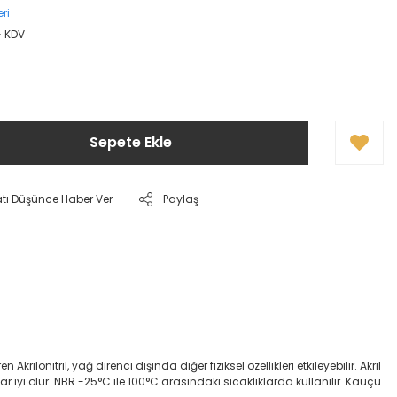
ri
+ KDV
Sepete Ekle
atı Düşünce Haber Ver
Paylaş
onitril, yağ direnci dışında diğer fiziksel özellikleri etkileyebilir. Akril
dar iyi olur. NBR -25°C ile 100°C arasındaki sıcaklıklarda kullanılır. Kauçu