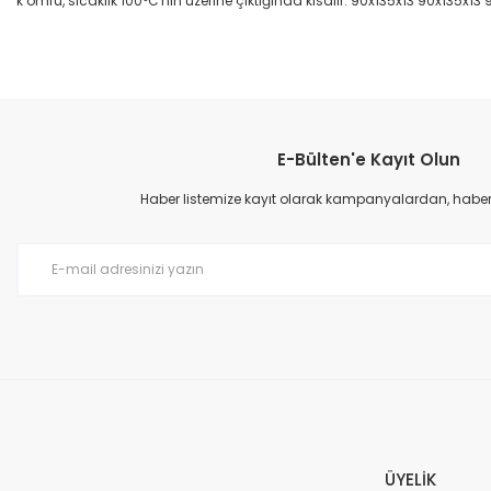
k ömrü, sıcaklık 100°C'nin üzerine çıktığında kısalır. 90x135x13 90x135x13
Bu ürünün fiyat bilgisi, resim, ürün açıklamalarında ve diğer konular
Görüş ve önerileriniz için teşekkür ederiz.
E-Bülten'e Kayıt Olun
Ürün resmi kalitesiz, bozuk veya görüntülenemiyor.
Ürün açıklamasında eksik bilgiler bulunuyor.
Haber listemize kayıt olarak kampanyalardan, haberda
Ürün bilgilerinde hatalar bulunuyor.
Ürün fiyatı diğer sitelerden daha pahalı.
Bu ürüne benzer farklı alternatifler olmalı.
ÜYELİK