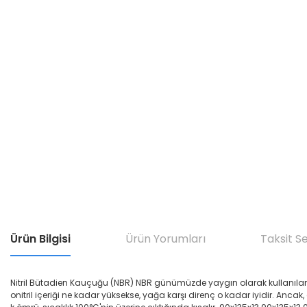
Ürün Bilgisi
Ürün Yorumları
Taksit S
Nitril Bütadien Kauçuğu (NBR) NBR günümüzde yaygın olarak kullanılan yağ di
onitril içeriği ne kadar yüksekse, yağa karşı direnç o kadar iyidir. Ancak,