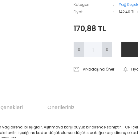
Kategori
Yağ Keçele
Fiyat
142,40 TL 
170,88 TL
Arkadaşına Öner
Fiy
eçenekleri
Önerileriniz
renci bileşiğidir. Aşınmaya karşı büyük bir dirence sahiptir. –CN içeren Akril
 akrilonitril içeriği ne kadar düşük olursa, düşük sıcaklığa karşı direnç o ka