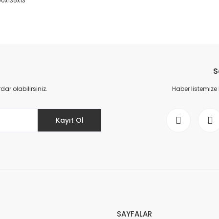
 90x135x13
da yetersiz gördüğünüz noktaları öneri formunu kullanarak tarafımıza il
Bu ürüne ilk yorumu siz yapın!
S
Yorum Yaz
r olabilirsiniz.
Haber listemize
Kayıt Ol
Gönder
SAYFALAR