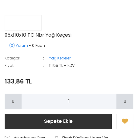
95x110x10 TC Nbr Yağ Keçesi
(0) Yorum
- 0 Puan
Kategori
Yağ Keçeleri
Fiyat
111,55 TL + KDV
133,86 TL
Sepete Ekle
Arkadaşına Öner
Fiyatı Düşünce Haber Ver