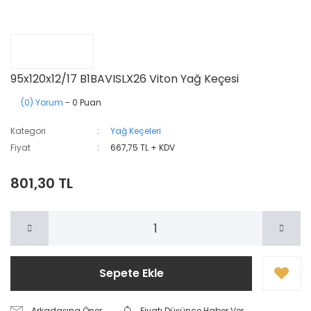
95x120x12/17 B1BAVISLX26 Viton Yağ Keçesi
(0) Yorum
- 0 Puan
Kategori
Yağ Keçeleri
Fiyat
667,75 TL + KDV
801,30 TL
Sepete Ekle
Arkadaşına Öner
Fiyatı Düşünce Haber Ver