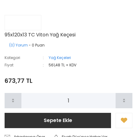
95x120x13 TC Viton Yağ Keçesi
(0) Yorum
- 0 Puan
Kategori
Yağ Keçeleri
Fiyat
561,48 TL + KDV
673,77 TL
Sepete Ekle
Arkadaşına Öner
Fiyatı Düşünce Haber Ver