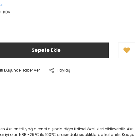
ri
 + KDV
Sepete Ekle
atı Düşünce Haber Ver
Paylaş
onitril, yağ direnci dışında diğer fiziksel özellikleri etkileyebilir. Akril
dar iyi olur. NBR -25°C ile 100°C arasındaki sıcaklıklarda kullanılır. Kauçu