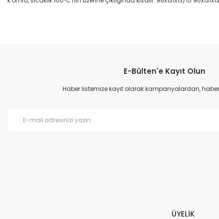
k ömrü, sıcaklık 100°C'nin üzerine çıktığında kısalır. 96x131x13/15 96x131x1
Bu ürünün fiyat bilgisi, resim, ürün açıklamalarında ve diğer konular
Görüş ve önerileriniz için teşekkür ederiz.
E-Bülten'e Kayıt Olun
Ürün resmi kalitesiz, bozuk veya görüntülenemiyor.
Ürün açıklamasında eksik bilgiler bulunuyor.
Haber listemize kayıt olarak kampanyalardan, haberda
Ürün bilgilerinde hatalar bulunuyor.
Ürün fiyatı diğer sitelerden daha pahalı.
Bu ürüne benzer farklı alternatifler olmalı.
ÜYELİK