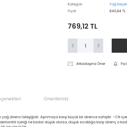
Kategori
Yağ Keçele
Fiyat
640,94 TL
769,12 TL
Arkadaşına Öner
Fiy
eçenekleri
Önerileriniz
renci bileşiğidir. Aşınmaya karşı büyük bir dirence sahiptir. –CN içeren Akril
 akrilonitril içeriği ne kadar düşük olursa, düşük sıcaklığa karşı direnç o ka