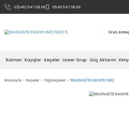
0(546) 547 08 06
0546 547 08 06
Rulman
Kayışlar
Keçeler
Lineer Grup
Güç Aktarım
Kimy
Anasayfa
Keçeler
Yağ Keçeleri
96x131x13/15 KA04YR VMQ