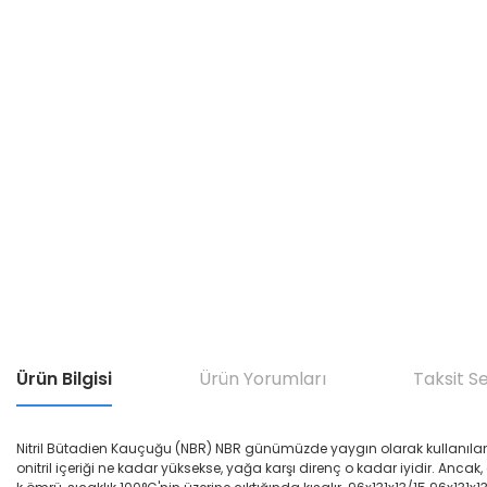
Ürün Bilgisi
Ürün Yorumları
Taksit S
Nitril Bütadien Kauçuğu (NBR) NBR günümüzde yaygın olarak kullanılan yağ di
onitril içeriği ne kadar yüksekse, yağa karşı direnç o kadar iyidir. Ancak,