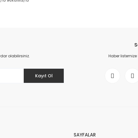
3/15 96x131x13/15
da yetersiz gördüğünüz noktaları öneri formunu kullanarak tarafımıza il
Bu ürüne ilk yorumu siz yapın!
S
Yorum Yaz
r olabilirsiniz.
Haber listemize
Kayıt Ol
Gönder
SAYFALAR