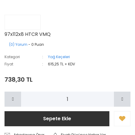
97x112x8 HTCR VMQ
(0) Yorum
- 0 Puan
Kategori
Yağ Keçeleri
Fiyat
615,25 TL + KDV
738,30 TL
Sepete Ekle
Arkadaşına Öner
Fiyatı Düşünce Haber Ver