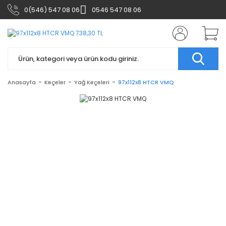
0(546) 547 08 06
0546 547 08 06
Anasayfa
Keçeler
Yağ Keçeleri
97x112x8 HTCR VMQ