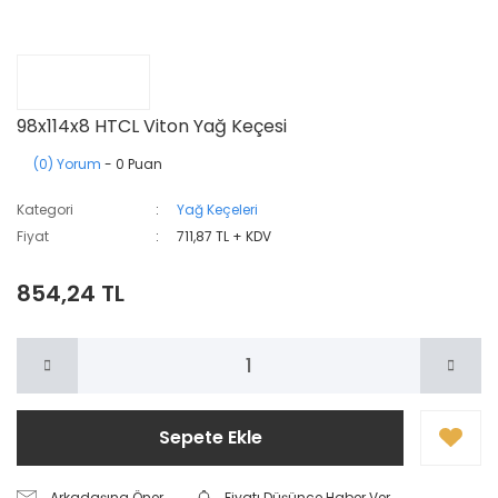
98x114x8 HTCL Viton Yağ Keçesi
(0) Yorum
- 0 Puan
Kategori
Yağ Keçeleri
Fiyat
711,87 TL + KDV
854,24 TL
Sepete Ekle
Arkadaşına Öner
Fiyatı Düşünce Haber Ver