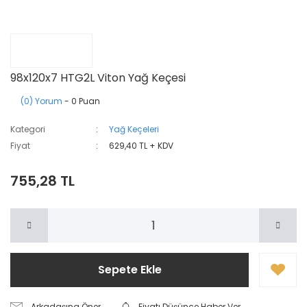
98x120x7 HTG2L Viton Yağ Keçesi
(0) Yorum
- 0 Puan
Kategori
Yağ Keçeleri
Fiyat
629,40 TL + KDV
755,28 TL
Sepete Ekle
Arkadaşına Öner
Fiyatı Düşünce Haber Ver