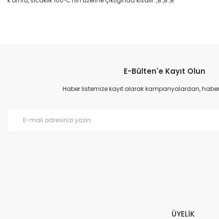
k ömrü, sıcaklık 100°C'nin üzerine çıktığında kısalır. ,8 ,8 ,8
Bu ürünün fiyat bilgisi, resim, ürün açıklamalarında ve diğer konular
Görüş ve önerileriniz için teşekkür ederiz.
E-Bülten'e Kayıt Olun
Ürün resmi kalitesiz, bozuk veya görüntülenemiyor.
Ürün açıklamasında eksik bilgiler bulunuyor.
Haber listemize kayıt olarak kampanyalardan, haberda
Ürün bilgilerinde hatalar bulunuyor.
Ürün fiyatı diğer sitelerden daha pahalı.
Bu ürüne benzer farklı alternatifler olmalı.
ÜYELİK