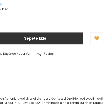
ri
 + KDV
Sepete Ekle
atı Düşünce Haber Ver
Paylaş
onitril, yağ direnci dışında diğer fiziksel özellikleri etkileyebilir. Akril
dar iyi olur. NBR -25°C ile 100°C arasındaki sıcaklıklarda kullanılır. Kauçu