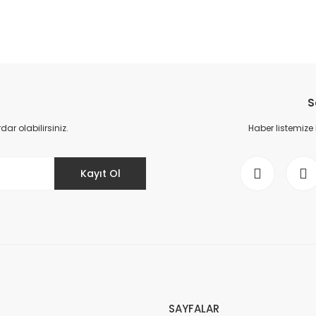
da yetersiz gördüğünüz noktaları öneri formunu kullanarak tarafımıza il
Bu ürüne ilk yorumu siz yapın!
S
Yorum Yaz
r olabilirsiniz.
Haber listemize
Kayıt Ol
Gönder
SAYFALAR