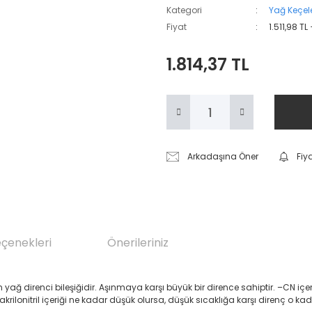
Kategori
Yağ Keçele
Fiyat
1.511,98 TL
1.814,37 TL
Arkadaşına Öner
Fiy
eçenekleri
Önerileriniz
renci bileşiğidir. Aşınmaya karşı büyük bir dirence sahiptir. –CN içeren Akril
 akrilonitril içeriği ne kadar düşük olursa, düşük sıcaklığa karşı direnç o ka