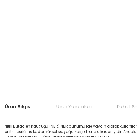
Ürün Bilgisi
Ürün Yorumları
Taksit S
Nitril Bütadien Kauçuğu (NBR) NBR günümüzde yaygın olarak kullanılan yağ di
onitril içeriği ne kadar yüksekse, yağa karşı direnç o kadar iyidir. Ancak,