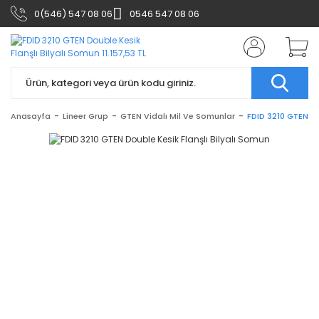
0(546) 547 08 06
0546 547 08 06
Anasayfa
Lineer Grup
GTEN Vidalı Mil Ve Somunlar
FDID 3210 GTEN Do