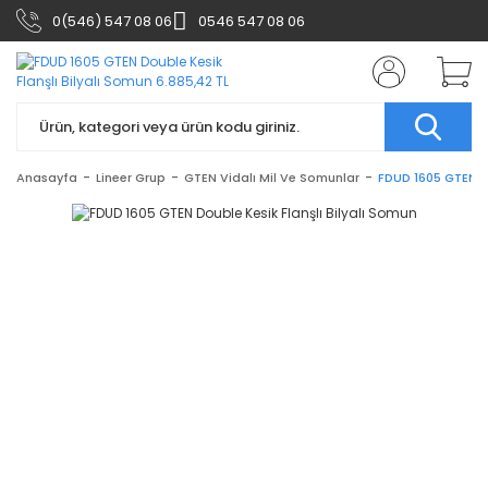
0(546) 547 08 06
0546 547 08 06
Anasayfa
Lineer Grup
GTEN Vidalı Mil Ve Somunlar
FDUD 1605 GTEN Do