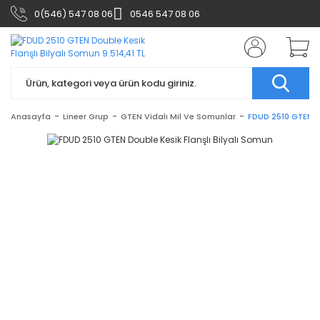
0(546) 547 08 06
0546 547 08 06
Anasayfa
Lineer Grup
GTEN Vidalı Mil Ve Somunlar
FDUD 2510 GTEN Do