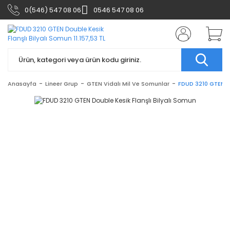
0(546) 547 08 06
0546 547 08 06
Anasayfa
Lineer Grup
GTEN Vidalı Mil Ve Somunlar
FDUD 3210 GTEN Do