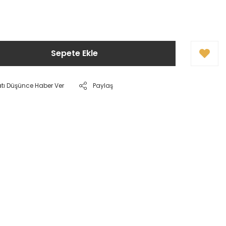
Sepete Ekle
atı Düşünce Haber Ver
Paylaş