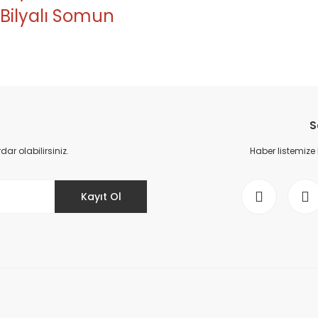
 Bilyalı Somun
da yetersiz gördüğünüz noktaları öneri formunu kullanarak tarafımıza il
Bu ürüne ilk yorumu siz yapın!
S
Yorum Yaz
r olabilirsiniz.
Haber listemize
Kayıt Ol
Gönder