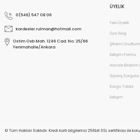
ÜYELİK
0(546) 547 08 06
Yeni Üyelik
kardesler.rulman@hotmail.com
Üye Girişi
Ostim Osb Mah. 1246 Cad. No: 25/66
Şifremi Unuttum
Yenimahalle/Ankara
İletişim Formu
Havale Bildirim
Sipariş Sorgula
Kargo Takibi
İletişim
© Tüm Hakları Saklıdır. Kredi kartı bilgileriniz 256bit SSL sertifikası ile k