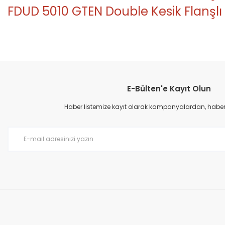
FDUD 5010 GTEN Double Kesik Flanşlı
Bu ürünün fiyat bilgisi, resim, ürün açıklamalarında ve diğer konular
Görüş ve önerileriniz için teşekkür ederiz.
E-Bülten'e Kayıt Olun
Ürün resmi kalitesiz, bozuk veya görüntülenemiyor.
Ürün açıklamasında eksik bilgiler bulunuyor.
Haber listemize kayıt olarak kampanyalardan, haberda
Ürün bilgilerinde hatalar bulunuyor.
Ürün fiyatı diğer sitelerden daha pahalı.
Bu ürüne benzer farklı alternatifler olmalı.