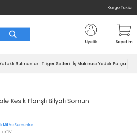
Kargo Takibi
Üyelik
Sepetim
Yataklı Rulmanlar
Triger Setleri
İş Makinası Yedek Parça
e Kesik Flanşlı Bilyalı Somun
lı Mil Ve Somunlar
D + KDV