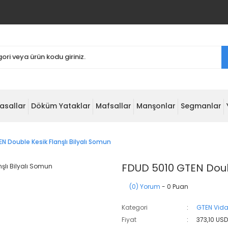
asallar
Döküm Yataklar
Mafsallar
Manşonlar
Segmanlar
N Double Kesik Flanşlı Bilyalı Somun
FDUD 5010 GTEN Doubl
(0) Yorum
- 0 Puan
Kategori
GTEN Vida
Fiyat
373,10 US