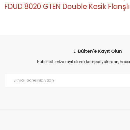
FDUD 8020 GTEN Double Kesik Flanşlı
Bu ürünün fiyat bilgisi, resim, ürün açıklamalarında ve diğer konular
Görüş ve önerileriniz için teşekkür ederiz.
E-Bülten'e Kayıt Olun
Ürün resmi kalitesiz, bozuk veya görüntülenemiyor.
Ürün açıklamasında eksik bilgiler bulunuyor.
Haber listemize kayıt olarak kampanyalardan, haberda
Ürün bilgilerinde hatalar bulunuyor.
Ürün fiyatı diğer sitelerden daha pahalı.
Bu ürüne benzer farklı alternatifler olmalı.