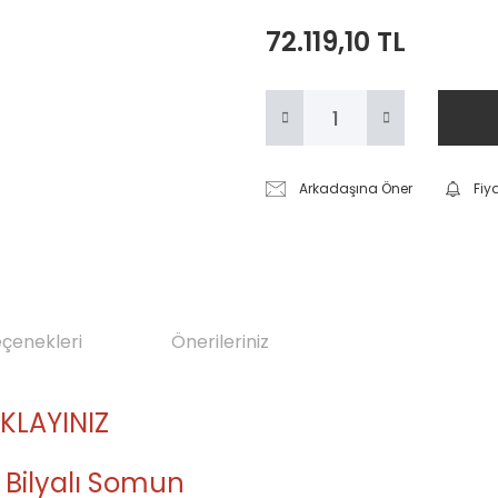
72.119,10 TL
Arkadaşına Öner
Fiy
eçenekleri
Önerileriniz
IKLAYINIZ
 Bilyalı Somun