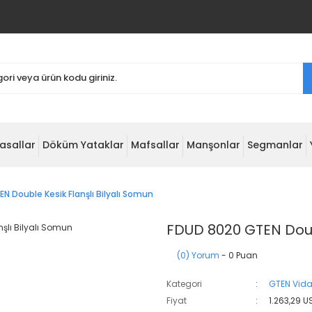
asallar
Döküm Yataklar
Mafsallar
Manşonlar
Segmanlar
N Double Kesik Flanşlı Bilyalı Somun
FDUD 8020 GTEN Doubl
(0) Yorum
- 0 Puan
Kategori
GTEN Vida
Fiyat
1.263,29 