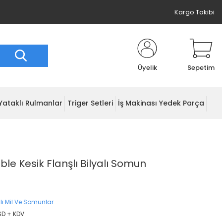
Kargo Takibi
Üyelik
Sepetim
Yataklı Rulmanlar
Triger Setleri
İş Makinası Yedek Parça
e Kesik Flanşlı Bilyalı Somun
lı Mil Ve Somunlar
USD + KDV