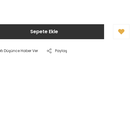
Sepete Ekle
atı Düşünce Haber Ver
Paylaş