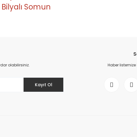
 Bilyalı Somun
da yetersiz gördüğünüz noktaları öneri formunu kullanarak tarafımıza il
Bu ürüne ilk yorumu siz yapın!
S
Yorum Yaz
r olabilirsiniz.
Haber listemize
Kayıt Ol
Gönder