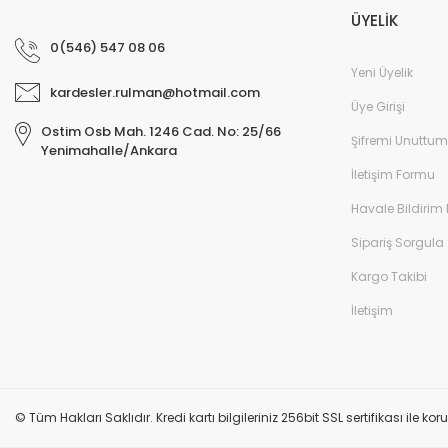
ÜYELİK
0(546) 547 08 06
Yeni Üyelik
kardesler.rulman@hotmail.com
Üye Girişi
Ostim Osb Mah. 1246 Cad. No: 25/66
Şifremi Unuttum
Yenimahalle/Ankara
İletişim Formu
Havale Bildirim
Sipariş Sorgula
Kargo Takibi
İletişim
© Tüm Hakları Saklıdır. Kredi kartı bilgileriniz 256bit SSL sertifikası ile k