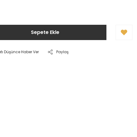
Sepete Ekle
atı Düşünce Haber Ver
Paylaş