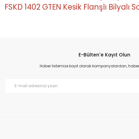
FSKD 1402 GTEN Kesik Flanşlı Bilyalı
Bu ürünün fiyat bilgisi, resim, ürün açıklamalarında ve diğer konular
Görüş ve önerileriniz için teşekkür ederiz.
E-Bülten'e Kayıt Olun
Ürün resmi kalitesiz, bozuk veya görüntülenemiyor.
Ürün açıklamasında eksik bilgiler bulunuyor.
Haber listemize kayıt olarak kampanyalardan, haberda
Ürün bilgilerinde hatalar bulunuyor.
Ürün fiyatı diğer sitelerden daha pahalı.
Bu ürüne benzer farklı alternatifler olmalı.