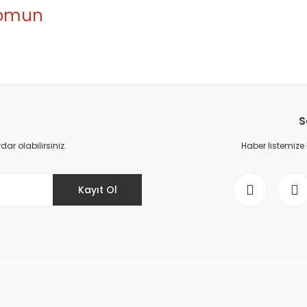
 Somun
da yetersiz gördüğünüz noktaları öneri formunu kullanarak tarafımıza il
Bu ürüne ilk yorumu siz yapın!
S
Yorum Yaz
r olabilirsiniz.
Haber listemize
Kayıt Ol
Gönder