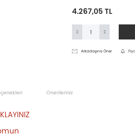
4.267,05 TL
Arkadaşına Öner
Fiy
eçenekleri
Önerileriniz
IKLAYINIZ
 Somun