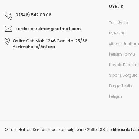
ÜYELİK
0(546) 547 08 06
Yeni Üyelik
kardesler.rulman@hotmail.com
Üye Girişi
Ostim Osb Mah. 1246 Cad. No: 25/66
Şifremi Unuttum
Yenimahalle/Ankara
İletişim Formu
Havale Bildirim
Sipariş Sorgula
Kargo Takibi
İletişim
© Tüm Hakları Saklıdır. Kredi kartı bilgileriniz 256bit SSL sertifikası ile k