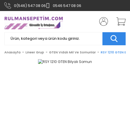
0(546) 547 08 06
0546 547 08 06
Anasayfa
Lineer Grup
GTEN Vidalı Mil Ve Somunlar
RSY 1210 GTEN Bil