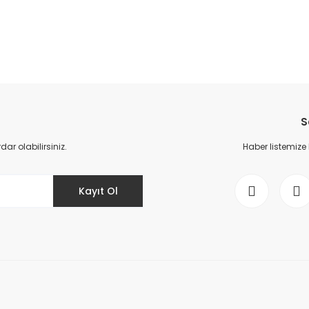
da yetersiz gördüğünüz noktaları öneri formunu kullanarak tarafımıza il
Bu ürüne ilk yorumu siz yapın!
S
Yorum Yaz
r olabilirsiniz.
Haber listemize
Kayıt Ol
Gönder