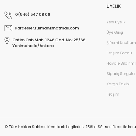
ÜYELİK
0(546) 547 08 06
Yeni Üyelik
kardesler.rulman@hotmail.com
Üye Girişi
Ostim Osb Mah. 1246 Cad. No: 25/66
Şifremi Unuttum
Yenimahalle/Ankara
İletişim Formu
Havale Bildirim
Sipariş Sorgula
Kargo Takibi
İletişim
© Tüm Hakları Saklıdır. Kredi kartı bilgileriniz 256bit SSL sertifikası ile k