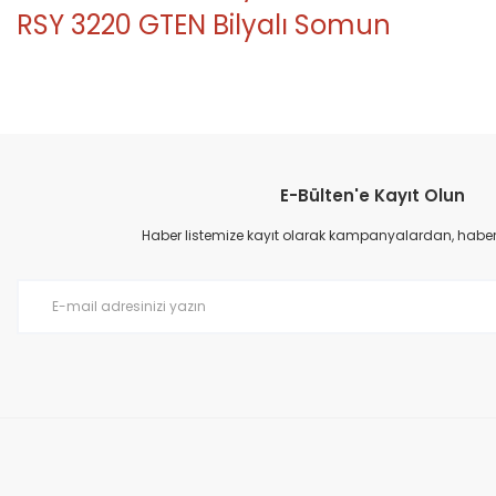
RSY 3220 GTEN Bilyalı Somun
Bu ürünün fiyat bilgisi, resim, ürün açıklamalarında ve diğer konular
Görüş ve önerileriniz için teşekkür ederiz.
E-Bülten'e Kayıt Olun
Ürün resmi kalitesiz, bozuk veya görüntülenemiyor.
Ürün açıklamasında eksik bilgiler bulunuyor.
Haber listemize kayıt olarak kampanyalardan, haberda
Ürün bilgilerinde hatalar bulunuyor.
Ürün fiyatı diğer sitelerden daha pahalı.
Bu ürüne benzer farklı alternatifler olmalı.