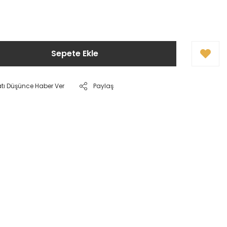
Sepete Ekle
atı Düşünce Haber Ver
Paylaş