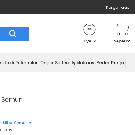
Kargo Takibi
Üyelik
Sepetim
Yataklı Rulmanlar
Triger Setleri
İş Makinası Yedek Parça
lı Somun
lı Mil Ve Somunlar
D + KDV