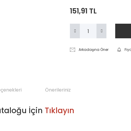
151,91 TL
Arkadaşına Öner
Fiy
eçenekleri
Önerileriniz
ataloğu İçin
Tıklayın