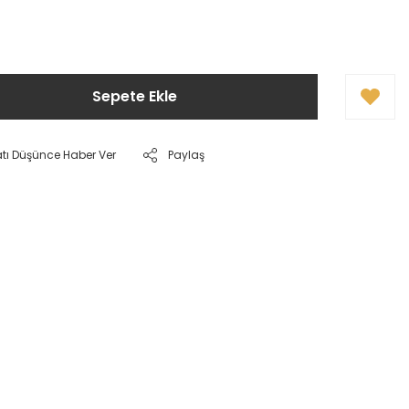
Sepete Ekle
atı Düşünce Haber Ver
Paylaş