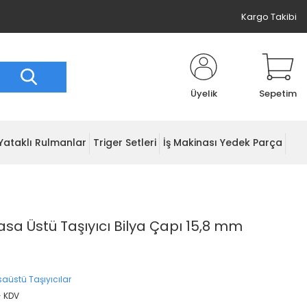
Kargo Takibi
Üyelik
Sepetim
Yataklı Rulmanlar
Triger Setleri
İş Makinası Yedek Parça
 Masa Üstü Taşıyıcı Bilya Çapı 15,8 mm
saüstü Taşıyıcılar
+ KDV