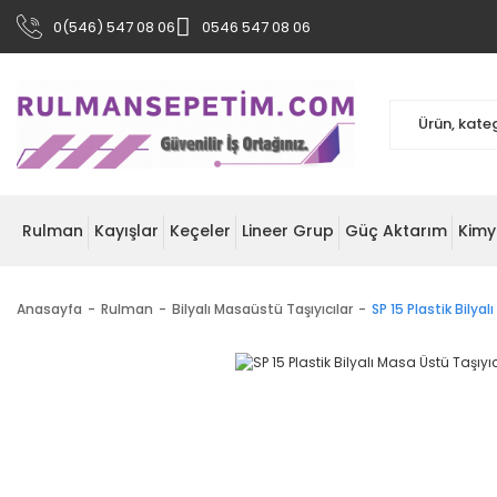
0(546) 547 08 06
0546 547 08 06
Rulman
Kayışlar
Keçeler
Lineer Grup
Güç Aktarım
Kimy
Anasayfa
Rulman
Bilyalı Masaüstü Taşıyıcılar
SP 15 Plastik Bilya