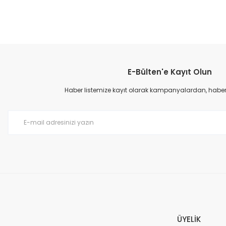
Bu ürünün fiyat bilgisi, resim, ürün açıklamalarında ve diğer konular
Görüş ve önerileriniz için teşekkür ederiz.
E-Bülten'e Kayıt Olun
Ürün resmi kalitesiz, bozuk veya görüntülenemiyor.
Ürün açıklamasında eksik bilgiler bulunuyor.
Haber listemize kayıt olarak kampanyalardan, haberda
Ürün bilgilerinde hatalar bulunuyor.
Ürün fiyatı diğer sitelerden daha pahalı.
Bu ürüne benzer farklı alternatifler olmalı.
ÜYELİK