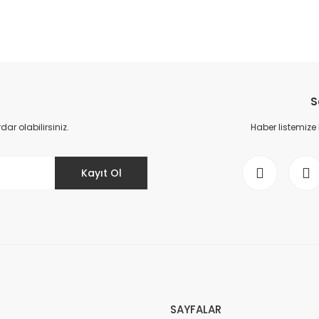
da yetersiz gördüğünüz noktaları öneri formunu kullanarak tarafımıza il
Bu ürüne ilk yorumu siz yapın!
S
Yorum Yaz
r olabilirsiniz.
Haber listemize
Kayıt Ol
Gönder
SAYFALAR