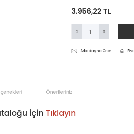
3.956,22 TL
Arkadaşına Öner
Fiy
eçenekleri
Önerileriniz
ataloğu İçin
Tıklayın