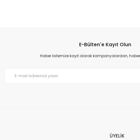
Bu ürünün fiyat bilgisi, resim, ürün açıklamalarında ve diğer konular
Görüş ve önerileriniz için teşekkür ederiz.
E-Bülten'e Kayıt Olun
Ürün resmi kalitesiz, bozuk veya görüntülenemiyor.
Ürün açıklamasında eksik bilgiler bulunuyor.
Haber listemize kayıt olarak kampanyalardan, haberda
Ürün bilgilerinde hatalar bulunuyor.
Ürün fiyatı diğer sitelerden daha pahalı.
Bu ürüne benzer farklı alternatifler olmalı.
ÜYELİK