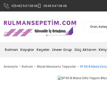
0(546) 547 08 06
0546 547 08 06
Rulman
Kayışlar
Keçeler
Lineer Grup
Güç Aktarım
Kimy
Anasayfa
Rulman
Bilyalı Masaüstü Taşıyıcılar
SP 60 B Masa Üstü