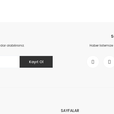
da yetersiz gördüğünüz noktaları öneri formunu kullanarak tarafımıza il
Bu ürüne ilk yorumu siz yapın!
S
Yorum Yaz
r olabilirsiniz.
Haber listemize
Kayıt Ol
Gönder
SAYFALAR