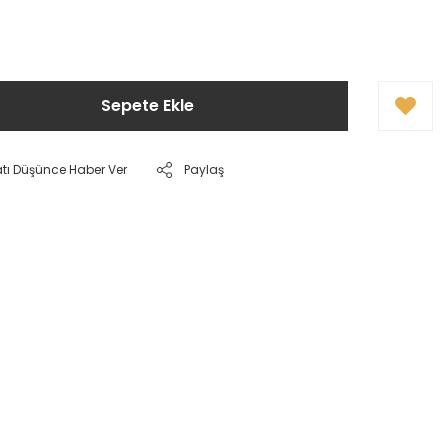
Sepete Ekle
atı Düşünce Haber Ver
Paylaş