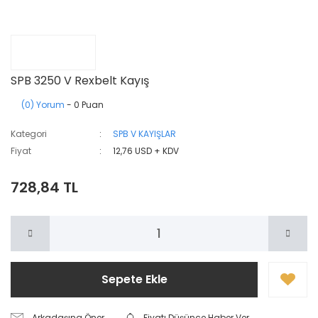
SPB 3250 V Rexbelt Kayış
(0) Yorum
- 0 Puan
Kategori
SPB V KAYIŞLAR
Fiyat
12,76 USD + KDV
728,84 TL
Sepete Ekle
Arkadaşına Öner
Fiyatı Düşünce Haber Ver