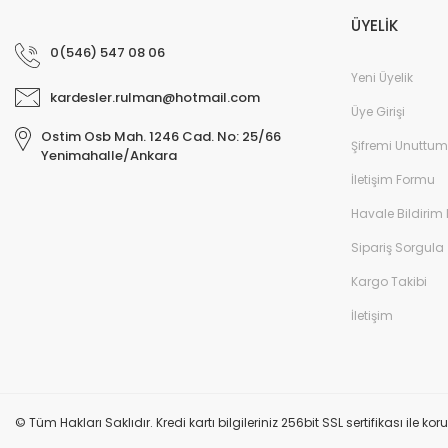
ÜYELİK
0(546) 547 08 06
Yeni Üyelik
kardesler.rulman@hotmail.com
Üye Girişi
Ostim Osb Mah. 1246 Cad. No: 25/66
Şifremi Unuttum
Yenimahalle/Ankara
İletişim Formu
Havale Bildirim
Sipariş Sorgula
Kargo Takibi
İletişim
© Tüm Hakları Saklıdır. Kredi kartı bilgileriniz 256bit SSL sertifikası ile k