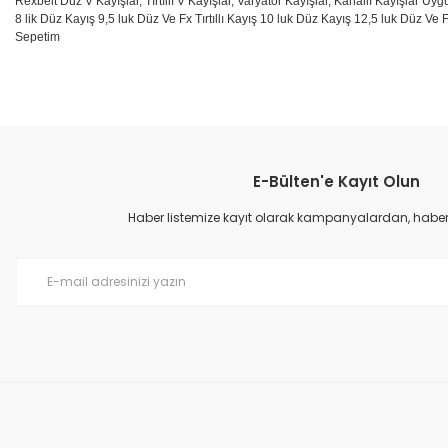
Rexbelt Düz V Kayışlar, Tırtıllı V Kayışlar, Varyatör Kayışlar, Kanallı Kayışlar Uyg
8 lik Düz Kayış 9,5 luk Düz Ve Fx Tırtıllı Kayış 10 luk Düz Kayış 12,5 luk Düz Ve F
Sepetim
Bu ürünün fiyat bilgisi, resim, ürün açıklamalarında ve diğer konular
Görüş ve önerileriniz için teşekkür ederiz.
E-Bülten'e Kayıt Olun
Ürün resmi kalitesiz, bozuk veya görüntülenemiyor.
Ürün açıklamasında eksik bilgiler bulunuyor.
Haber listemize kayıt olarak kampanyalardan, haberda
Ürün bilgilerinde hatalar bulunuyor.
Ürün fiyatı diğer sitelerden daha pahalı.
Bu ürüne benzer farklı alternatifler olmalı.