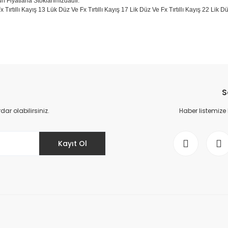
un Fiyatlarla Stoklarımızdadır.
x Tırtıllı Kayış 13 Lük Düz Ve Fx Tırtıllı Kayış 17 Lik Düz Ve Fx Tırtıllı Kayış 22 Li
da yetersiz gördüğünüz noktaları öneri formunu kullanarak tarafımıza il
Bu ürüne ilk yorumu siz yapın!
S
Yorum Yaz
r olabilirsiniz.
Haber listemize
Kayıt Ol
Gönder