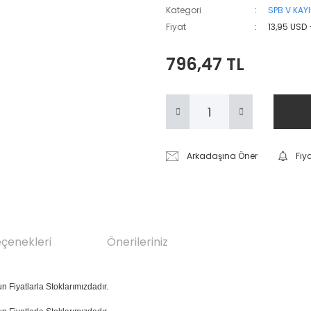
Kategori
SPB V KAY
Fiyat
13,95 USD
796,47 TL
Arkadaşına Öner
Fiy
eçenekleri
Önerileriniz
un Fiyatlarla Stoklarımızdadır.