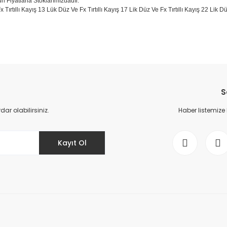
un Fiyatlarla Stoklarımızdadır.
x Tırtıllı Kayış 13 Lük Düz Ve Fx Tırtıllı Kayış 17 Lik Düz Ve Fx Tırtıllı Kayış 22 Lik
da yetersiz gördüğünüz noktaları öneri formunu kullanarak tarafımıza il
Bu ürüne ilk yorumu siz yapın!
S
Yorum Yaz
r olabilirsiniz.
Haber listemize
Kayıt Ol
Gönder