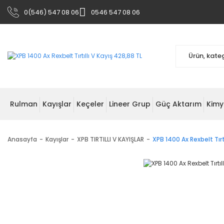
0(546) 547 08 06
0546 547 08 06
Rulman
Kayışlar
Keçeler
Lineer Grup
Güç Aktarım
Kimy
Anasayfa
Kayışlar
XPB TIRTILLI V KAYIŞLAR
XPB 1400 Ax Rexbelt Tırtı