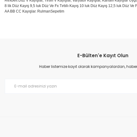
Rexbelt Düz V Kayışlar, Tırtıllı V Kayışlar, Varyatör Kayışlar, Kanallı Kayışlar Uyg
8 lik Düz Kayış 9,5 luk Düz Ve Fx Tırtıllı Kayış 10 luk Düz Kayış 12,5 luk Düz Ve F
AA BB CC Kayışlar. RulmanSepetim
Bu ürünün fiyat bilgisi, resim, ürün açıklamalarında ve diğer konular
Görüş ve önerileriniz için teşekkür ederiz.
E-Bülten'e Kayıt Olun
Ürün resmi kalitesiz, bozuk veya görüntülenemiyor.
Ürün açıklamasında eksik bilgiler bulunuyor.
Haber listemize kayıt olarak kampanyalardan, haberda
Ürün bilgilerinde hatalar bulunuyor.
Ürün fiyatı diğer sitelerden daha pahalı.
Bu ürüne benzer farklı alternatifler olmalı.