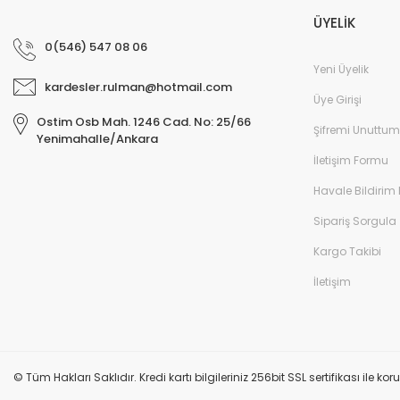
ÜYELİK
0(546) 547 08 06
Yeni Üyelik
kardesler.rulman@hotmail.com
Üye Girişi
Ostim Osb Mah. 1246 Cad. No: 25/66
Şifremi Unuttum
Yenimahalle/Ankara
İletişim Formu
Havale Bildirim
Sipariş Sorgula
Kargo Takibi
İletişim
© Tüm Hakları Saklıdır. Kredi kartı bilgileriniz 256bit SSL sertifikası ile k