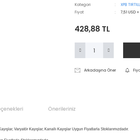
Kategori
XPB TIRTIL
Fiyat
7,51 USD +
428,88 TL
Arkadaşına Öner
Fiy
eçenekleri
Önerileriniz
ayışlar, Varyatör Kayışlar, Kanallı Kayışlar Uygun Fiyatlarla Stoklarımızdadır.