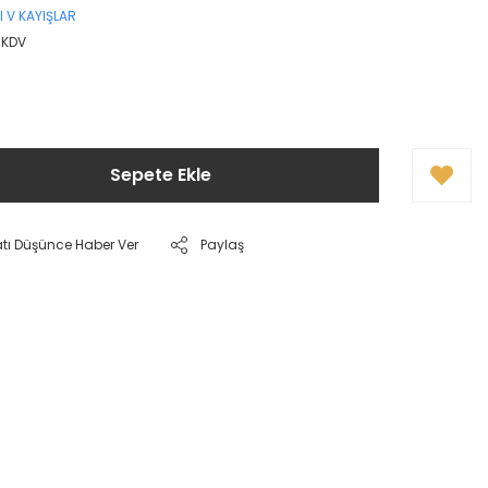
LI V KAYIŞLAR
 KDV
Sepete Ekle
atı Düşünce Haber Ver
Paylaş