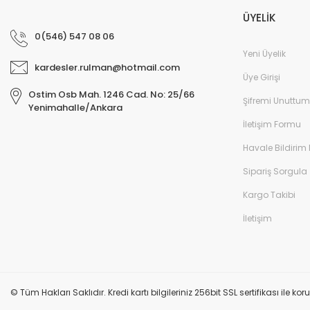
ÜYELİK
0(546) 547 08 06
Yeni Üyelik
kardesler.rulman@hotmail.com
Üye Girişi
Ostim Osb Mah. 1246 Cad. No: 25/66
Şifremi Unuttum
Yenimahalle/Ankara
İletişim Formu
Havale Bildirim
Sipariş Sorgula
Kargo Takibi
İletişim
© Tüm Hakları Saklıdır. Kredi kartı bilgileriniz 256bit SSL sertifikası ile k