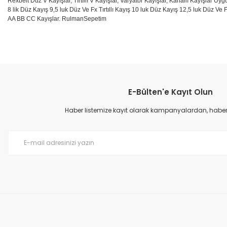
Rexbelt Düz V Kayışlar, Tırtıllı V Kayışlar, Varyatör Kayışlar, Kanallı Kayışlar Uyg
8 lik Düz Kayış 9,5 luk Düz Ve Fx Tırtıllı Kayış 10 luk Düz Kayış 12,5 luk Düz Ve F
AA BB CC Kayışlar. RulmanSepetim
Bu ürünün fiyat bilgisi, resim, ürün açıklamalarında ve diğer konular
Görüş ve önerileriniz için teşekkür ederiz.
E-Bülten'e Kayıt Olun
Ürün resmi kalitesiz, bozuk veya görüntülenemiyor.
Ürün açıklamasında eksik bilgiler bulunuyor.
Haber listemize kayıt olarak kampanyalardan, haberda
Ürün bilgilerinde hatalar bulunuyor.
Ürün fiyatı diğer sitelerden daha pahalı.
Bu ürüne benzer farklı alternatifler olmalı.