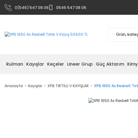
0(546) 547 08 06
0546 547 08 06
Rulman
Kayışlar
Keçeler
Lineer Grup
Güç Aktarım
Kimy
Anasayfa
Kayışlar
XPB TIRTILLI V KAYIŞLAR
XPB 1650 Ax Rexbelt Tırtı