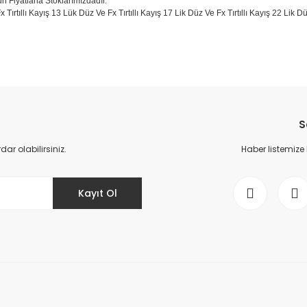
un Fiyatlarla Stoklarımızdadır.
x Tırtıllı Kayış 13 Lük Düz Ve Fx Tırtıllı Kayış 17 Lik Düz Ve Fx Tırtıllı Kayış 22 Lik
da yetersiz gördüğünüz noktaları öneri formunu kullanarak tarafımıza il
Bu ürüne ilk yorumu siz yapın!
S
Yorum Yaz
r olabilirsiniz.
Haber listemize
Kayıt Ol
Gönder