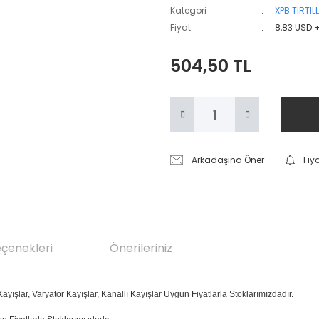
Kategori
XPB TIRTIL
Fiyat
8,83 USD 
504,50 TL
Arkadaşına Öner
Fiy
eçenekleri
Önerileriniz
ayışlar, Varyatör Kayışlar, Kanallı Kayışlar Uygun Fiyatlarla Stoklarımızdadır.