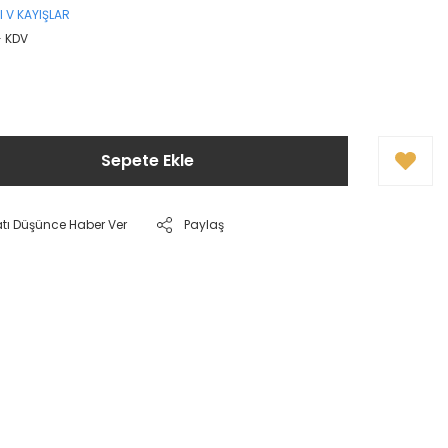
LI V KAYIŞLAR
+ KDV
Sepete Ekle
atı Düşünce Haber Ver
Paylaş