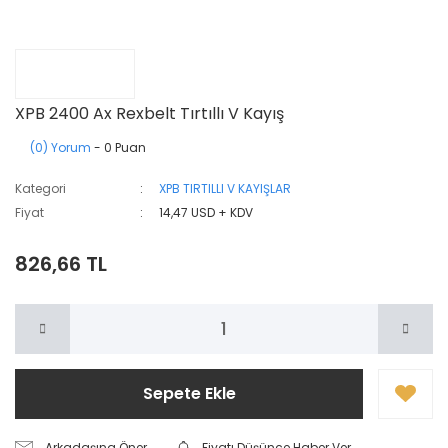
XPB 2400 Ax Rexbelt Tırtıllı V Kayış
(0) Yorum
- 0 Puan
Kategori
XPB TIRTILLI V KAYIŞLAR
Fiyat
14,47 USD + KDV
826,66 TL
Sepete Ekle
Arkadaşına Öner
Fiyatı Düşünce Haber Ver