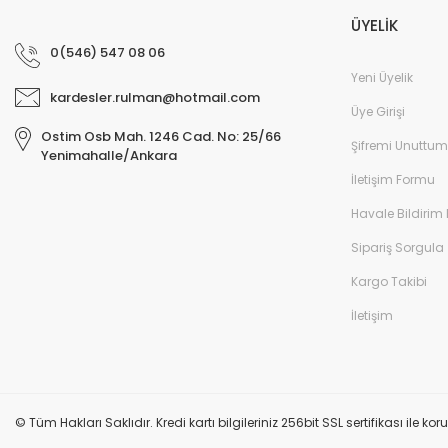
ÜYELİK
0(546) 547 08 06
Yeni Üyelik
kardesler.rulman@hotmail.com
Üye Girişi
Ostim Osb Mah. 1246 Cad. No: 25/66
Şifremi Unuttum
Yenimahalle/Ankara
İletişim Formu
Havale Bildirim
Sipariş Sorgula
Kargo Takibi
İletişim
© Tüm Hakları Saklıdır. Kredi kartı bilgileriniz 256bit SSL sertifikası ile k