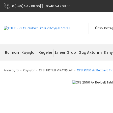
0(546) 547 08 06
0546 547 08 06
Rulman
Kayışlar
Keçeler
Lineer Grup
Güç Aktarım
Kimy
Anasayfa
Kayışlar
XPB TIRTILLI V KAYIŞLAR
XPB 2550 Ax Rexbelt Tırtı