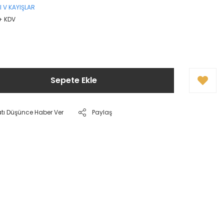
LI V KAYIŞLAR
 + KDV
Sepete Ekle
atı Düşünce Haber Ver
Paylaş