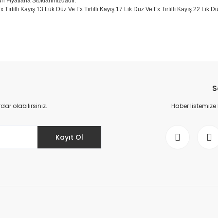
un Fiyatlarla Stoklarımızdadır.
x Tırtıllı Kayış 13 Lük Düz Ve Fx Tırtıllı Kayış 17 Lik Düz Ve Fx Tırtıllı Kayış 22 Lik
da yetersiz gördüğünüz noktaları öneri formunu kullanarak tarafımıza il
Bu ürüne ilk yorumu siz yapın!
S
Yorum Yaz
r olabilirsiniz.
Haber listemize
Kayıt Ol
Gönder