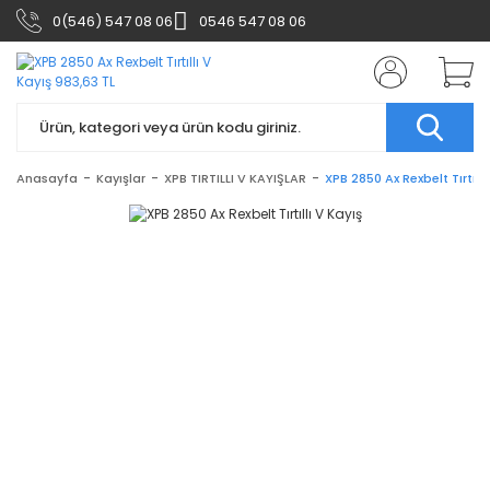
0(546) 547 08 06
0546 547 08 06
Anasayfa
Kayışlar
XPB TIRTILLI V KAYIŞLAR
XPB 2850 Ax Rexbelt Tırtıllı