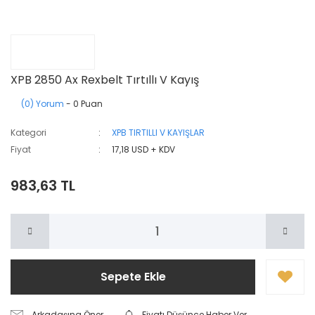
XPB 2850 Ax Rexbelt Tırtıllı V Kayış
(0) Yorum
- 0 Puan
Kategori
XPB TIRTILLI V KAYIŞLAR
Fiyat
17,18 USD + KDV
983,63 TL
Sepete Ekle
Arkadaşına Öner
Fiyatı Düşünce Haber Ver