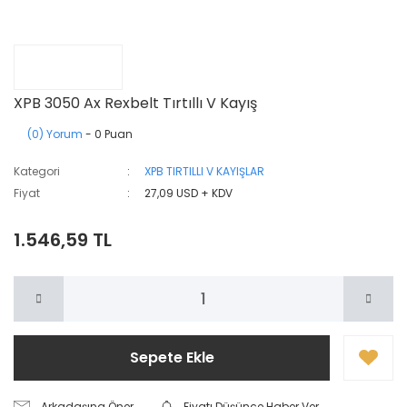
XPB 3050 Ax Rexbelt Tırtıllı V Kayış
(0) Yorum
- 0 Puan
Kategori
XPB TIRTILLI V KAYIŞLAR
Fiyat
27,09 USD + KDV
1.546,59 TL
Sepete Ekle
Arkadaşına Öner
Fiyatı Düşünce Haber Ver