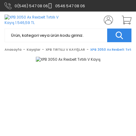
0(546) 547 08 06
0546 547 08 06
Anasayfa
Kayışlar
XPB TIRTILLI V KAYIŞLAR
XPB 3050 Ax Rexbelt Tırtıllı